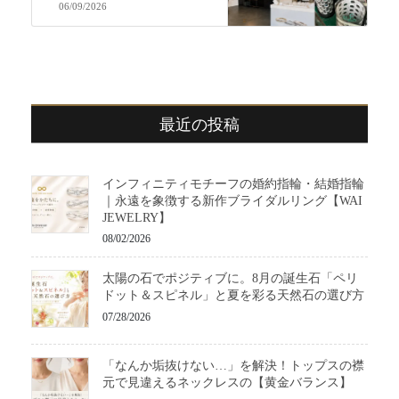
06/09/2026
最近の投稿
インフィニティモチーフの婚約指輪・結婚指輪
｜永遠を象徴する新作ブライダルリング【WAI
JEWELRY】
08/02/2026
太陽の石でポジティブに。8月の誕生石「ペリ
ドット＆スピネル」と夏を彩る天然石の選び方
07/28/2026
「なんか垢抜けない…」を解決！トップスの襟
元で見違えるネックレスの【黄金バランス】