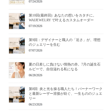
07/24/2026
第10回(最終回): あなたの想いをカタチに。
WAIJEWELRY で叶えるカスタムオーダー
07/19/2026
第9回：デザイナーと職人の「近さ」が、理想
のジュエリーを生む
07/07/2026
夏の日差しに負けない情熱の赤。7月の誕生石
ルビーで、自信溢れる私になる
06/28/2026
第8回: 炎と光を操る職人たち！バーナーワーク
と最新レーザー溶接が紡ぐ、一生もののジュエ
リー
06/23/2026