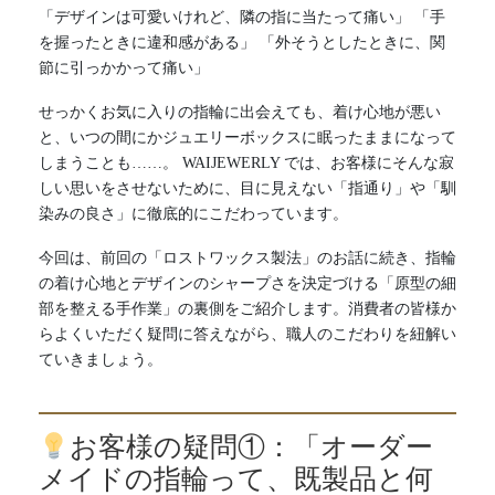
「デザインは可愛いけれど、隣の指に当たって痛い」 「手
を握ったときに違和感がある」 「外そうとしたときに、関
節に引っかかって痛い」
せっかくお気に入りの指輪に出会えても、着け心地が悪い
と、いつの間にかジュエリーボックスに眠ったままになって
しまうことも……。 WAIJEWERLY では、お客様にそんな寂
しい思いをさせないために、目に見えない「指通り」や「馴
染みの良さ」に徹底的にこだわっています。
今回は、前回の「ロストワックス製法」のお話に続き、指輪
の着け心地とデザインのシャープさを決定づける「原型の細
部を整える手作業」の裏側をご紹介します。消費者の皆様か
らよくいただく疑問に答えながら、職人のこだわりを紐解い
ていきましょう。
お客様の疑問①：「オーダー
メイドの指輪って、既製品と何