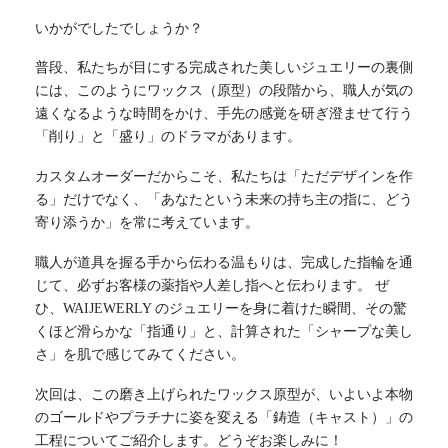
いかがでしたでしょうか？
普段、私たちが目にする完成された美しいジュエリーの裏側
には、このようにワックス（原型）の段階から、職人が気の
遠くなるような時間をかけ、手先の感覚を研ぎ澄ませて行う
「削り」と「盛り」のドラマがあります。
カスタムオーダーだからこそ、私たちは「ただデザインを作
る」だけでなく、「あなたという未来の持ち主の指に、どう
寄り添うか」を常に考えています。
職人が道具を握る手から伝わる温もりは、完成した指輪を通
じて、必ずお客様の薬指や人差し指へと伝わります。 ぜ
ひ、WAIJEWERLY のジュエリーを身に着けた瞬間、その驚
くほど滑らかな「指通り」と、計算された「シャープな美し
さ」を肌で感じてみてください。
次回は、この磨き上げられたワックス原型が、いよいよ本物
のゴールドやプラチナに姿を変える「鋳造（キャスト）」の
工程についてご紹介します。どうぞお楽しみに！