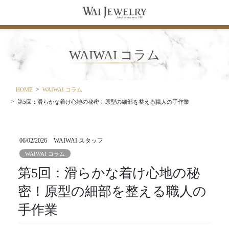
コ
ナ
ン
ビ
テ
ゲ
ン
ー
ツ
シ
WAIWAI コラム
に
ョ
移
ン
動
に
移
HOME
WAIWAI コラム
動
第5回：滑らかな着け心地の秘密！原型の細部を整える職人の手作業
06/02/2026
WAIWAI スタッフ
WAIWAI コラム
第5回：滑らかな着け心地の秘
密！原型の細部を整える職人の
手作業