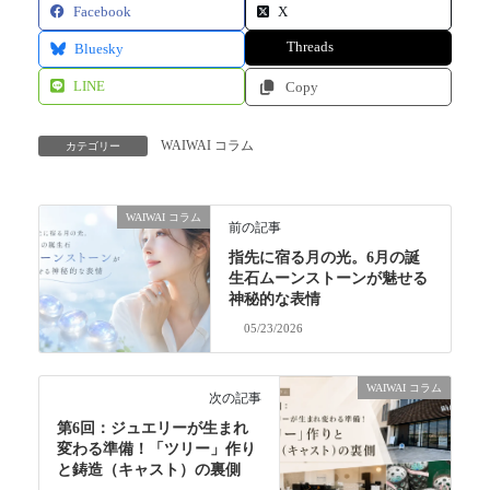
Facebook
X
Threads
Bluesky
LINE
Copy
WAIWAI コラム
カテゴリー
WAIWAI コラム
前の記事
指先に宿る月の光。6月の誕
生石ムーンストーンが魅せる
神秘的な表情
05/23/2026
WAIWAI コラム
次の記事
第6回：ジュエリーが生まれ
変わる準備！「ツリー」作り
と鋳造（キャスト）の裏側