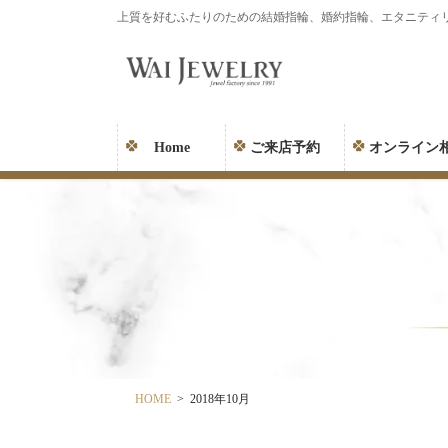
コ
ナ
上質を好むふたりのための結婚指輪、婚約指輪、エタニティ
ン
ビ
テ
ゲ
ン
ー
ツ
シ
に
ョ
Home
ご来店予約
オンライン
移
ン
動
に
移
動
HOME
2018年10月