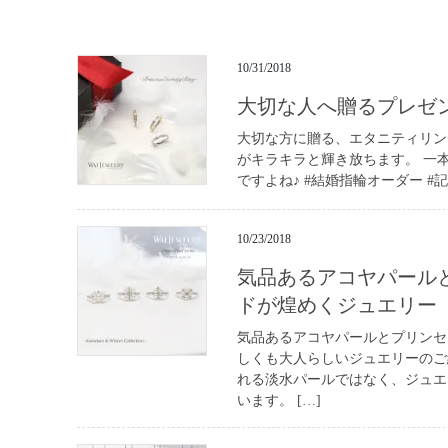
10/31/2018
大切な人へ贈るプレゼ
大切な方に贈る、エタニティリン
がキラキラと輝き放ちます。 一
ですよね♪ #結婚指輪オーダー #記
10/23/2018
気品あるアコヤパール
ドが煌めくジュエリー
気品あるアコヤパールとプリンセ
しくも大人らしいジュエリーのご
れる淡水パールではなく、ジュエ
います。 […]