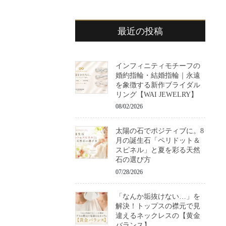
最近の投稿
インフィニティモチーフの
婚約指輪・結婚指輪｜永遠
を象徴する新作ブライダル
リング【WAI JEWELRY】
08/02/2026
太陽の石でポジティブに。8
月の誕生石「ペリドット＆
スピネル」と夏を彩る天然
石の選び方
07/28/2026
「なんか垢抜けない…」を
解決！トップスの襟元で見
違えるネックレスの【黄金
バランス】