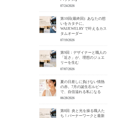
07/24/2026
第10回(最終回): あなたの想
いをカタチに。
WAIJEWELRY で叶えるカス
タムオーダー
07/19/2026
第9回：デザイナーと職人の
「近さ」が、理想のジュエ
リーを生む
07/07/2026
夏の日差しに負けない情熱
の赤。7月の誕生石ルビー
で、自信溢れる私になる
06/28/2026
第8回: 炎と光を操る職人た
ち！バーナーワークと最新