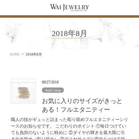
コ
ナ
ン
ビ
テ
ゲ
ン
ー
ツ
シ
2018年8月
に
ョ
移
ン
動
に
移
HOME
2018年8月
動
08/27/2018
Staff_blog
お気に入りのサイズがきっと
ある！フルエタニティー
職人の技がギュッと詰まった彫り留めフルエタニティーシリ
ースのお知らせです。 こだわりのポイント ①毎日つけてい
ても負担のないように軽めに ②ダイヤの輝きを最大限に引