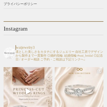
プライバシーポリシー
Instagram
waijewelry3
凛とした美しさをカタチにするジュエリー
自社工房でデザイン
から製作まで一貫製作
◎婚約指輪. 結婚指輪 #wai_bridal
◎記念
日 / オーダー相談
ご予約・ご相談は下記リンクへ↓