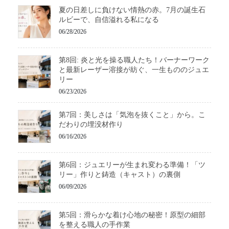
夏の日差しに負けない情熱の赤。7月の誕生石
ルビーで、自信溢れる私になる
06/28/2026
第8回: 炎と光を操る職人たち！バーナーワーク
と最新レーザー溶接が紡ぐ、一生もののジュエ
リー
06/23/2026
第7回：美しさは「気泡を抜くこと」から。こ
だわりの埋没材作り
06/16/2026
第6回：ジュエリーが生まれ変わる準備！「ツ
リー」作りと鋳造（キャスト）の裏側
06/09/2026
第5回：滑らかな着け心地の秘密！原型の細部
を整える職人の手作業