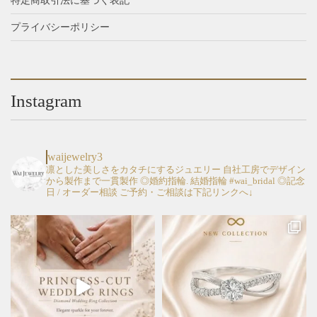
特定商取引法に基づく表記
プライバシーポリシー
Instagram
waijewelry3
凛とした美しさをカタチにするジュエリー
自社工房でデザイン
から製作まで一貫製作
◎婚約指輪. 結婚指輪 #wai_bridal
◎記念
日 / オーダー相談
ご予約・ご相談は下記リンクへ↓