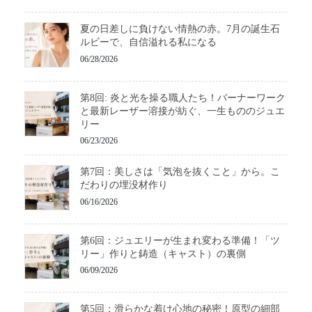
夏の日差しに負けない情熱の赤。7月の誕生石
ルビーで、自信溢れる私になる
06/28/2026
第8回: 炎と光を操る職人たち！バーナーワーク
と最新レーザー溶接が紡ぐ、一生もののジュエ
リー
06/23/2026
第7回：美しさは「気泡を抜くこと」から。こ
だわりの埋没材作り
06/16/2026
第6回：ジュエリーが生まれ変わる準備！「ツ
リー」作りと鋳造（キャスト）の裏側
06/09/2026
第5回：滑らかな着け心地の秘密！原型の細部