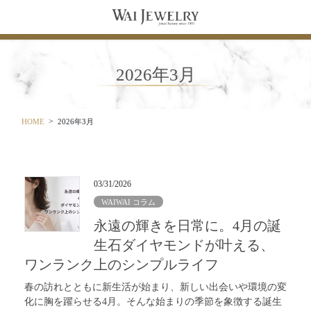
コ
ナ
ン
ビ
テ
ゲ
ン
ー
ツ
シ
2026年3月
に
ョ
移
ン
動
に
移
HOME
2026年3月
動
03/31/2026
WAIWAI コラム
永遠の輝きを日常に。4月の誕
生石ダイヤモンドが叶える、
ワンランク上のシンプルライフ
春の訪れとともに新生活が始まり、新しい出会いや環境の変
化に胸を躍らせる4月。そんな始まりの季節を象徴する誕生