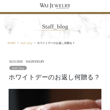
コ
ナ
ン
ビ
テ
ゲ
ン
ー
ツ
シ
Staff_blog
に
ョ
移
ン
動
に
移
HOME
Staff_blog
ホワイトデーのお返し何贈る？
動
02/21/2020
WAIJEWELRY
Staff_blog
ホワイトデーのお返し何贈る？