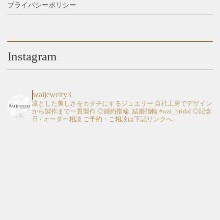
プライバシーポリシー
Instagram
waijewelry3
凛とした美しさをカタチにするジュエリー
自社工房でデザイン
から製作まで一貫製作
◎婚約指輪. 結婚指輪 #wai_bridal
◎記念
日 / オーダー相談
ご予約・ご相談は下記リンクへ↓