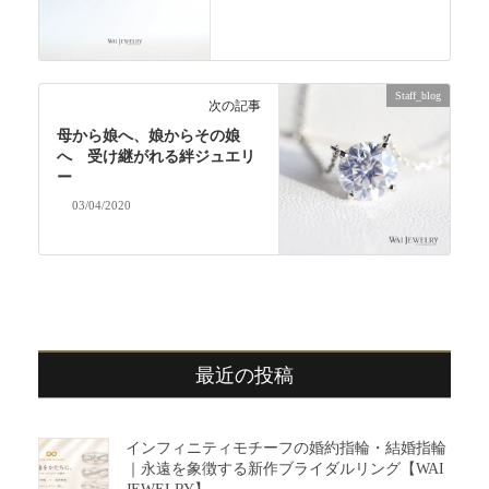
Staff_blog
次の記事
母から娘へ、娘からその娘
へ 受け継がれる絆ジュエリ
ー
03/04/2020
最近の投稿
インフィニティモチーフの婚約指輪・結婚指輪
｜永遠を象徴する新作ブライダルリング【WAI