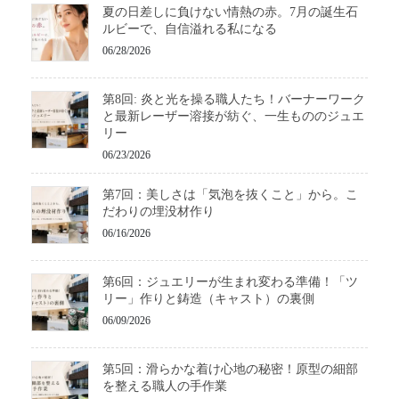
夏の日差しに負けない情熱の赤。7月の誕生石
ルビーで、自信溢れる私になる
06/28/2026
第8回: 炎と光を操る職人たち！バーナーワーク
と最新レーザー溶接が紡ぐ、一生もののジュエ
リー
06/23/2026
第7回：美しさは「気泡を抜くこと」から。こ
だわりの埋没材作り
06/16/2026
第6回：ジュエリーが生まれ変わる準備！「ツ
リー」作りと鋳造（キャスト）の裏側
06/09/2026
第5回：滑らかな着け心地の秘密！原型の細部
を整える職人の手作業