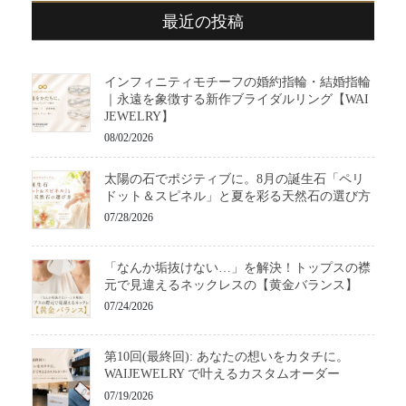
最近の投稿
ー
ジ
送
インフィニティモチーフの婚約指輪・結婚指輪
り
｜永遠を象徴する新作ブライダルリング【WAI
JEWELRY】
08/02/2026
太陽の石でポジティブに。8月の誕生石「ペリ
ドット＆スピネル」と夏を彩る天然石の選び方
07/28/2026
「なんか垢抜けない…」を解決！トップスの襟
元で見違えるネックレスの【黄金バランス】
07/24/2026
第10回(最終回): あなたの想いをカタチに。
WAIJEWELRY で叶えるカスタムオーダー
07/19/2026