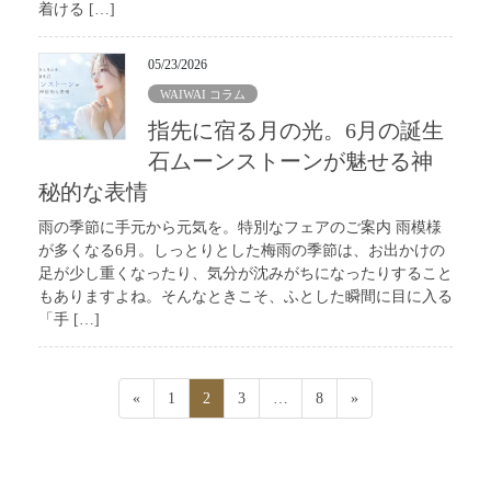
着ける […]
05/23/2026
WAIWAI コラム
指先に宿る月の光。6月の誕生
石ムーンストーンが魅せる神
秘的な表情
雨の季節に手元から元気を。特別なフェアのご案内 雨模様
が多くなる6月。しっとりとした梅雨の季節は、お出かけの
足が少し重くなったり、気分が沈みがちになったりすること
もありますよね。そんなときこそ、ふとした瞬間に目に入る
「手 […]
投
ペ
ペ
ペ
ペ
«
1
2
3
…
8
»
稿
ー
ー
ー
ー
ジ
ジ
ジ
ジ
の
ペ