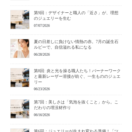
第9回：デザイナーと職人の「近さ」が、理想
のジュエリーを生む
07/07/2026
夏の日差しに負けない情熱の赤。7月の誕生石
ルビーで、自信溢れる私になる
06/28/2026
第8回: 炎と光を操る職人たち！バーナーワーク
と最新レーザー溶接が紡ぐ、一生もののジュエ
リー
06/23/2026
第7回：美しさは「気泡を抜くこと」から。こ
だわりの埋没材作り
06/16/2026
第6回：ジュエリーが生まれ変わる準備！「ツ