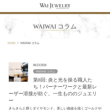
コ
ナ
ン
ビ
テ
ゲ
ン
ー
ツ
シ
WAIWAI コラム
に
ョ
移
ン
動
に
移
HOME
WAIWAI コラム
動
06/23/2026
WAIWAI コラム
第8回: 炎と光を操る職人た
ち！バーナーワークと最新レ
ーザー溶接が紡ぐ、一生もののジュエリ
ー
きらきらと輝くダイヤモンド、美しい曲線を描くゴールドや