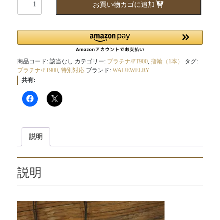
お買い物カゴに追加
個
商品コード:
該当なし
カテゴリー:
プラチナ/PT900
,
指輪（1本）
タグ:
プラチナ/PT900
,
特別対応
ブランド:
WAIJEWELRY
共有:
説明
説明