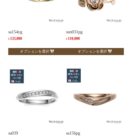
sa154yg
sun031pg
133,000
110,000
¥
¥
こ
こ
オプションを選択
オプションを選択
の
の
商
商
品
品
に
に
は
は
複
複
数
数
の
の
バ
バ
リ
リ
エ
エ
ー
ー
sa039
sa156pg