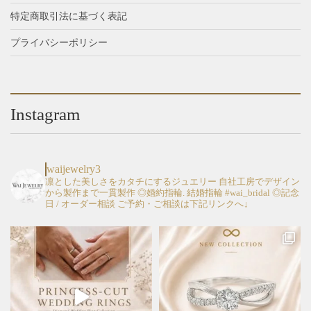
り
り
ら
ら
特定商取引法に基づく表記
ま
ま
選
選
す。
す。
プライバシーポリシー
択
択
オ
オ
で
で
プ
プ
き
き
シ
シ
ま
ま
ョ
ョ
す
す
Instagram
ン
ン
は
は
商
商
品
品
waijewelry3
ペ
ペ
凛とした美しさをカタチにするジュエリー
自社工房でデザイン
から製作まで一貫製作
◎婚約指輪. 結婚指輪 #wai_bridal
◎記念
ー
ー
日 / オーダー相談
ご予約・ご相談は下記リンクへ↓
ジ
ジ
か
か
ら
ら
選
選
択
択
で
で
き
き