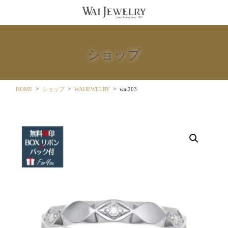
コ
ナ
ン
ビ
テ
ゲ
ン
ー
ツ
シ
ショップ
に
ョ
移
ン
動
に
移
HOME
ショップ
WAIJEWELRY
wai203
動