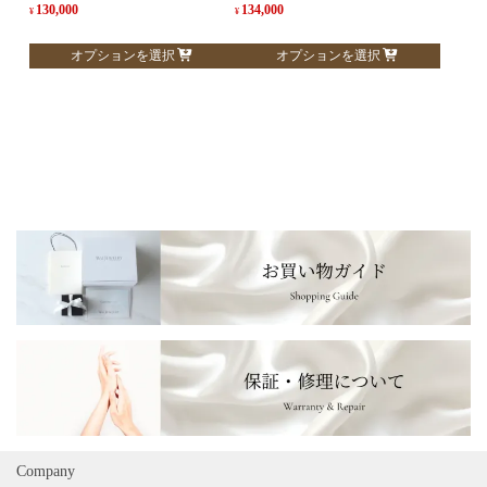
シ
シ
130,000
134,000
¥
¥
ョ
ョ
こ
こ
オプションを選択
オプションを選択
ン
ン
の
の
が
が
商
商
あ
あ
品
品
り
り
に
に
ま
ま
は
は
す。
す。
複
複
オ
オ
数
数
プ
プ
の
の
シ
シ
バ
バ
ョ
ョ
リ
リ
ン
ン
エ
エ
は
は
ー
ー
商
商
シ
シ
品
品
ョ
ョ
ペ
ペ
ン
ン
ー
ー
が
が
ジ
ジ
あ
あ
Company
か
か