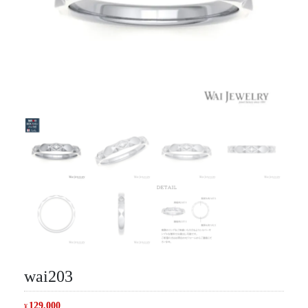
wai203
129,000
¥