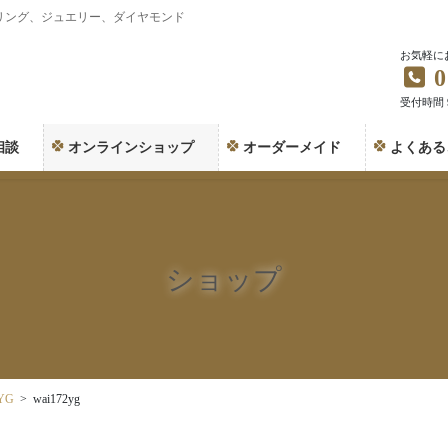
リング、ジュエリー、ダイヤモンド
お気軽に
0
受付時間 9:
相談
オンラインショップ
オーダーメイド
よくある
ショップ
YG
wai172yg