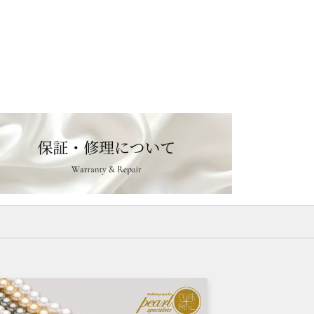
商
品
に
は
複
数
の
バ
リ
エ
ー
シ
ョ
ン
が
あ
り