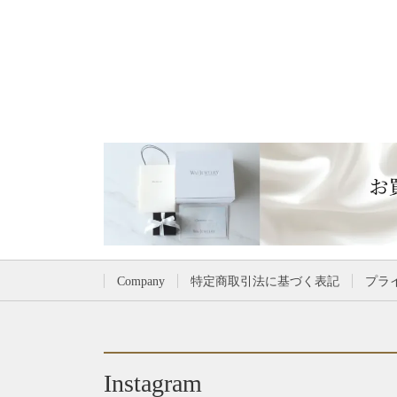
商
商
品
品
に
に
は
は
複
複
数
数
の
の
バ
バ
リ
リ
エ
エ
ー
ー
シ
シ
Company
特定商取引法に基づく表記
プラ
ョ
ョ
ン
ン
が
が
あ
あ
Instagram
り
り