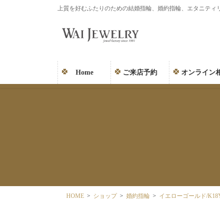
コ
ナ
上質を好むふたりのための結婚指輪、婚約指輪、エタニティ
ン
ビ
テ
ゲ
ン
ー
ツ
シ
に
ョ
Home
ご来店予約
オンライン
移
ン
動
に
移
動
HOME
ショップ
婚約指輪
イエローゴールド/K18