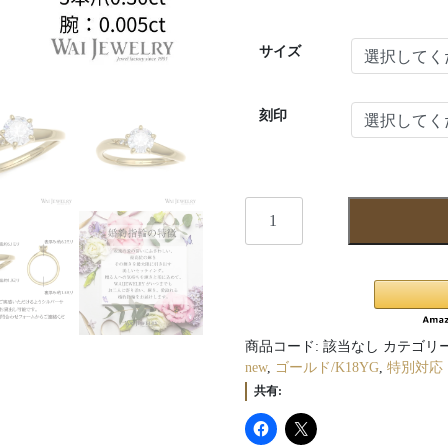
サイズ
刻印
wai172yg
個
商品コード:
該当なし
カテゴリー
new
,
ゴールド/K18YG
,
特別対応
共有: