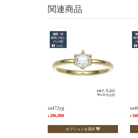
関連商品
sa472yg
sa4
206,800
34
¥
¥
こ
こ
オプションを選択
の
の