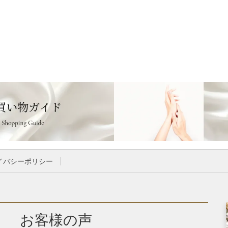
商
品
に
は
複
数
の
バ
リ
エ
ー
シ
イバシーポリシー
ョ
ン
が
あ
お客様の声
り