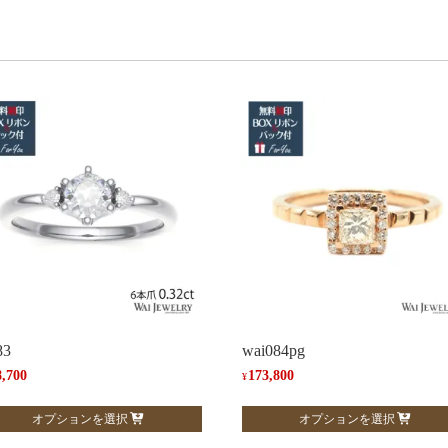
83
wai084pg
8,700
173,800
¥
こ
オプションを選択
オプションを選択
の