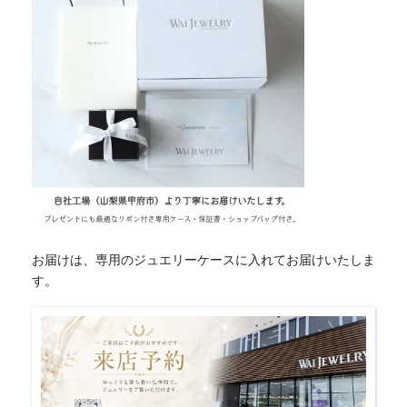
ヤ
モ
ン
ド
ピ
ア
ス
(プ
ラ
チ
ナ）
[WAI-
121e
PT900]
お届けは、専用のジュエリーケースに入れてお届けいたしま
個
す。