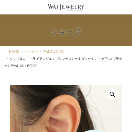
コ
ナ
ン
ビ
テ
ゲ
ン
ー
ツ
シ
ショップ
に
ョ
移
ン
動
に
移
HOME
ショップ
WAIJEWELRY
動
シンプルな「トライアングル」プリンセスカットダイヤモンド ピアス(プラチ
ナ）[WAI-121e PT900]