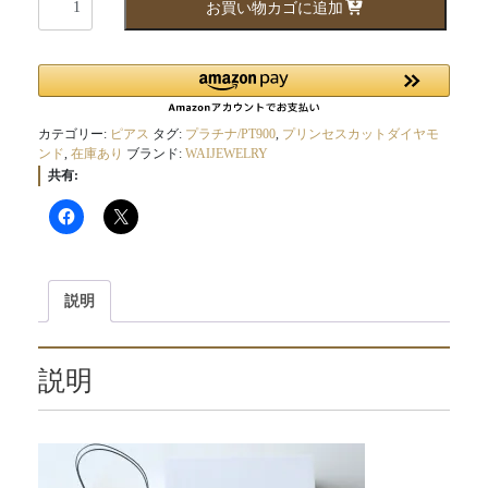
お買い物カゴに追加
ン
プ
ル
な
「ト
ラ
カテゴリー:
ピアス
タグ:
プラチナ/PT900
,
プリンセスカットダイヤモ
ンド
,
在庫あり
ブランド:
WAIJEWELRY
イ
共有:
ア
ン
グ
ル」
プ
リ
説明
ン
セ
ス
説明
カ
ッ
ト
ダ
イ