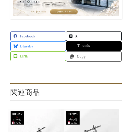
Facebook
X
Threads
Bluesky
LINE
Copy
関連商品