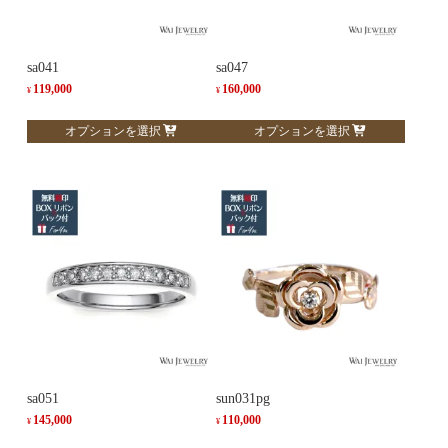
sa041
sa047
119,000
160,000
¥
¥
こ
こ
オプションを選択
オプションを選択
の
の
商
商
品
品
に
に
は
は
複
複
数
数
の
の
バ
バ
リ
リ
エ
エ
ー
ー
sa051
sun031pg
シ
シ
145,000
110,000
¥
¥
ョ
ョ