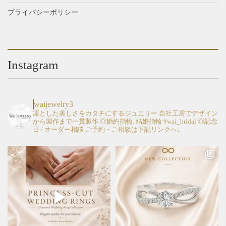
選
選
す。
す。
プライバシーポリシー
択
択
オ
オ
で
で
プ
プ
き
き
シ
シ
ま
ま
ョ
ョ
す
す
Instagram
ン
ン
は
は
商
商
品
品
waijewelry3
ペ
ペ
凛とした美しさをカタチにするジュエリー
自社工房でデザイン
から製作まで一貫製作
◎婚約指輪. 結婚指輪 #wai_bridal
◎記念
ー
ー
日 / オーダー相談
ご予約・ご相談は下記リンクへ↓
ジ
ジ
か
か
ら
ら
選
選
択
択
で
で
き
き
ま
ま