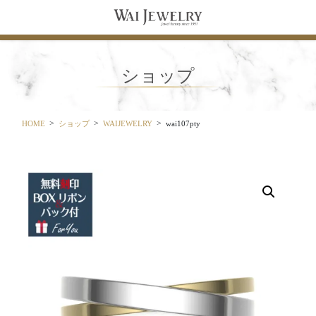
コ
ナ
ン
ビ
テ
ゲ
ン
ー
ツ
シ
ショップ
に
ョ
移
ン
動
に
移
HOME
ショップ
WAIJEWELRY
wai107pty
動