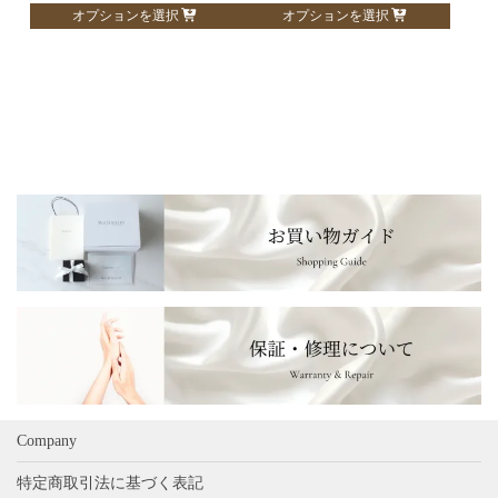
こ
こ
オプションを選択
オプションを選択
ン
ン
の
の
が
が
商
商
あ
あ
品
品
り
り
に
に
ま
ま
は
は
す。
す。
複
複
オ
オ
数
数
プ
プ
の
の
シ
シ
バ
バ
ョ
ョ
リ
リ
ン
ン
エ
エ
は
は
ー
ー
商
商
シ
シ
品
品
ョ
ョ
ペ
ペ
ン
ン
ー
ー
が
が
ジ
ジ
あ
あ
Company
か
か
り
り
ら
ら
特定商取引法に基づく表記
ま
ま