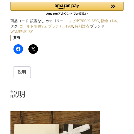
商品コード:
該当なし
カテゴリー:
コンビ/PT900.K18YG
,
指輪（1本）
タグ:
ゴールド/K18YG
,
プラチナ/PT900
,
特別対応
ブランド:
WAIJEWELRY
共有:
説明
説明