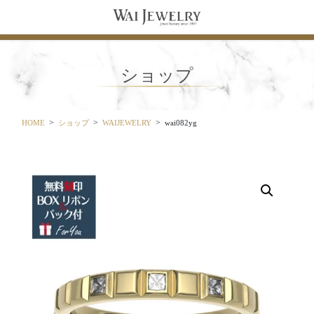
コ
ナ
ン
ビ
テ
ゲ
ン
ー
ツ
シ
ショップ
に
ョ
移
ン
動
に
移
HOME
ショップ
WAIJEWELRY
wai082yg
動