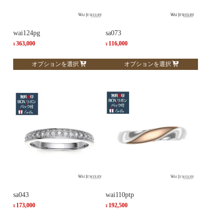
wai124pg
sa073
363,000
116,000
¥
¥
こ
こ
オプションを選択
オプションを選択
の
の
商
商
品
品
に
に
は
は
複
複
数
数
の
の
バ
バ
リ
リ
エ
エ
ー
ー
sa043
wai110ptp
シ
シ
173,000
192,500
¥
¥
ョ
ョ