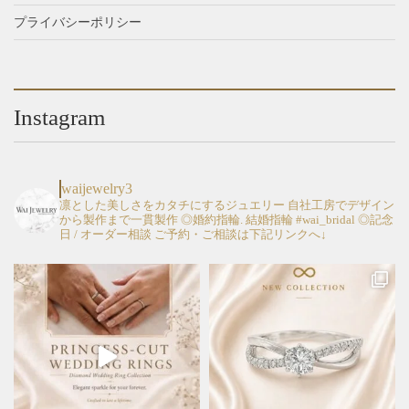
選
選
す。
す。
プライバシーポリシー
択
択
オ
オ
で
で
プ
プ
き
き
シ
シ
ま
ま
ョ
ョ
す
す
Instagram
ン
ン
は
は
商
商
品
品
waijewelry3
ペ
ペ
凛とした美しさをカタチにするジュエリー
自社工房でデザイン
から製作まで一貫製作
◎婚約指輪. 結婚指輪 #wai_bridal
◎記念
ー
ー
日 / オーダー相談
ご予約・ご相談は下記リンクへ↓
ジ
ジ
か
か
ら
ら
選
選
択
択
で
で
き
き
ま
ま