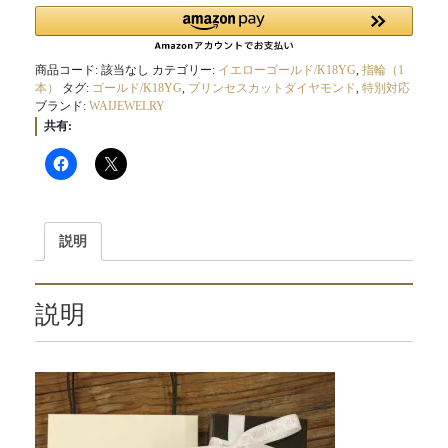
商品コード:
該当なし
カテゴリー:
イエローゴールド/K18YG
,
指輪（1
本）
タグ:
ゴールド/K18YG
,
プリンセスカットダイヤモンド
,
特別対応
ブランド:
WAIJEWELRY
共有:
説明
説明