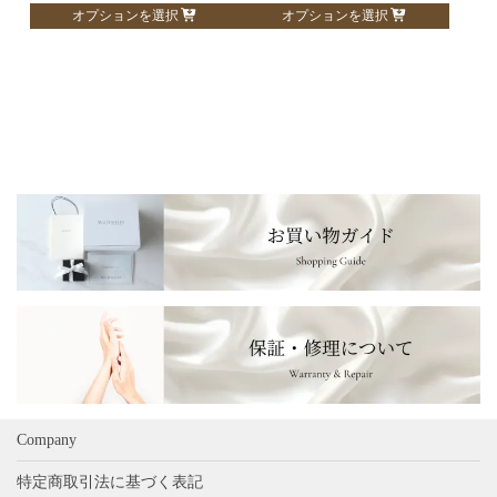
こ
こ
オプションを選択
オプションを選択
ン
ン
の
の
が
が
商
商
あ
あ
品
品
り
り
に
に
ま
ま
は
は
す。
す。
複
複
オ
オ
数
数
プ
プ
の
の
シ
シ
バ
バ
ョ
ョ
リ
リ
ン
ン
エ
エ
は
は
ー
ー
商
商
シ
シ
品
品
ョ
ョ
ペ
ペ
ン
ン
ー
ー
が
が
ジ
ジ
あ
あ
Company
か
か
り
り
ら
ら
特定商取引法に基づく表記
ま
ま