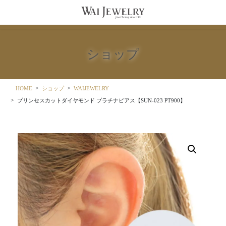
コ
ナ
ン
ビ
テ
ゲ
ン
ー
ツ
シ
ショップ
に
ョ
移
ン
動
に
移
HOME
ショップ
WAIJEWELRY
動
プリンセスカットダイヤモンド プラチナピアス【SUN-023 PT900】