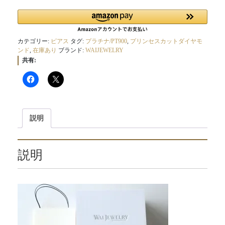
セ
ス
カ
ッ
カテゴリー:
ピアス
タグ:
プラチナ/PT900
,
プリンセスカットダイヤモ
ンド
,
在庫あり
ブランド:
WAIJEWELRY
ト
共有:
ダ
イ
ヤ
モ
ン
ド
説明
プ
ラ
チ
説明
ナ
ピ
ア
ス
【SUN-
023
PT900】