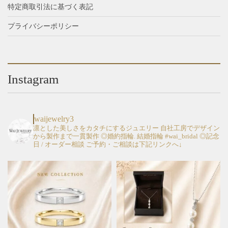
特定商取引法に基づく表記
プライバシーポリシー
Instagram
waijewelry3
凛とした美しさをカタチにするジュエリー
自社工房でデザイン
から製作まで一貫製作
◎婚約指輪. 結婚指輪 #wai_bridal
◎記念
日 / オーダー相談
ご予約・ご相談は下記リンクへ↓