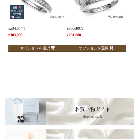
バ
バ
リ
リ
エ
エ
ー
ー
sa043044
sa068069
シ
シ
303,000
231,000
¥
¥
ョ
ョ
こ
こ
オプションを選択
オプションを選択
ン
ン
の
の
が
が
商
商
あ
あ
品
品
り
り
に
に
ま
ま
は
は
す。
す。
複
複
オ
オ
数
数
プ
プ
の
の
シ
シ
バ
バ
ョ
ョ
リ
リ
ン
ン
エ
エ
は
は
ー
ー
商
商
シ
シ