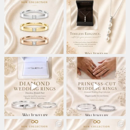
ら
ら
選
選
択
択
で
で
き
き
ま
ま
す
す