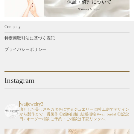
品
品
ョ
ョ
ペ
ペ
ン
ン
ー
ー
が
が
ジ
ジ
あ
あ
Company
か
か
り
り
ら
ら
特定商取引法に基づく表記
ま
ま
選
選
す。
す。
プライバシーポリシー
択
択
オ
オ
で
で
プ
プ
き
き
シ
シ
ま
ま
ョ
ョ
す
す
Instagram
ン
ン
は
は
商
商
品
品
waijewelry3
ペ
ペ
凛とした美しさをカタチにするジュエリー
自社工房でデザイン
から製作まで一貫製作
◎婚約指輪. 結婚指輪 #wai_bridal
◎記念
ー
ー
日 / オーダー相談
ご予約・ご相談は下記リンクへ↓
ジ
ジ
か
か