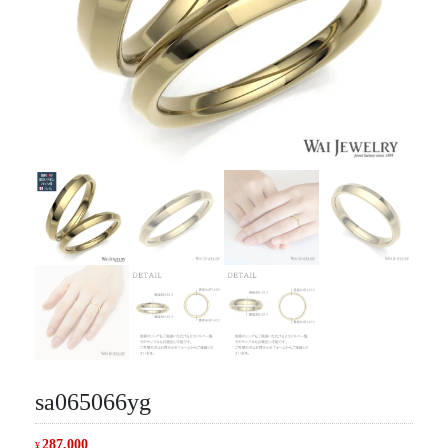
sa065066yg
287,000
¥