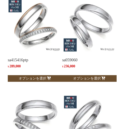
sa415416ptp
sa059060
289,000
236,000
¥
¥
こ
こ
オプションを選択
オプションを選択
の
の
商
商
品
品
に
に
は
は
複
複
数
数
の
の