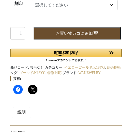
刻印
sa065066yg
お買い物カゴに追加
個
商品コード:
該当なし
カテゴリー:
イエローゴールド/K18YG
,
結婚指輪
タグ:
ゴールド/K18YG
,
特別対応
ブランド:
WAIJEWELRY
共有:
説明