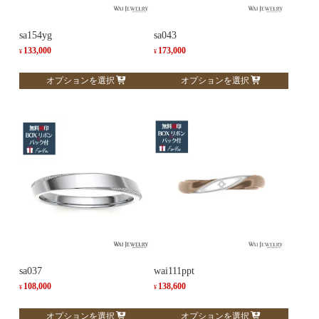
sa154yg
sa043
133,000
173,000
¥
¥
こ
こ
オプションを選択
オプションを選択
の
の
商
商
品
品
に
に
は
は
複
複
数
数
の
の
バ
バ
リ
リ
エ
エ
ー
ー
sa037
wai111ppt
シ
シ
108,000
138,600
¥
¥
ョ
ョ
こ
こ
オプションを選択
オプションを選択
ン
ン