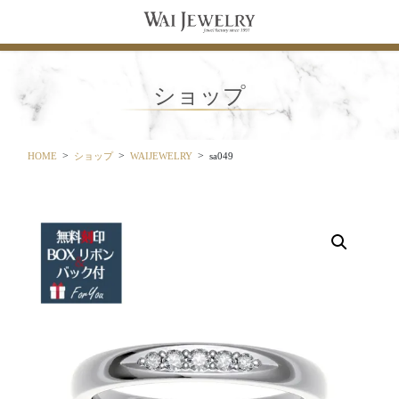
コ
ナ
ン
ビ
テ
ゲ
ン
ー
ツ
シ
ショップ
に
ョ
移
ン
動
に
移
HOME
ショップ
WAIJEWELRY
sa049
動