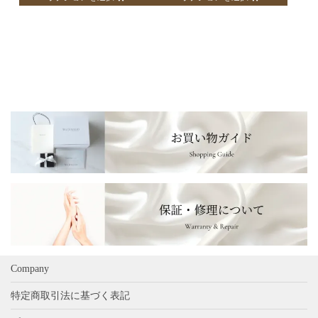
の
の
が
が
商
商
あ
あ
品
品
り
り
に
に
ま
ま
は
は
す。
す。
複
複
オ
オ
数
数
プ
プ
の
の
シ
シ
バ
バ
ョ
ョ
リ
リ
ン
ン
エ
エ
は
は
ー
ー
商
商
シ
シ
品
品
ョ
ョ
ペ
ペ
ン
ン
ー
ー
が
が
ジ
ジ
あ
あ
Company
か
か
り
り
ら
ら
特定商取引法に基づく表記
ま
ま
選
選
す。
す。