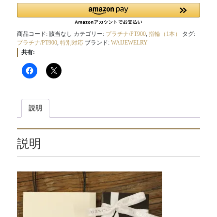
商品コード:
該当なし
カテゴリー:
プラチナ/PT900
,
指輪（1本）
タグ:
プラチナ/PT900
,
特別対応
ブランド:
WAIJEWELRY
共有:
説明
説明