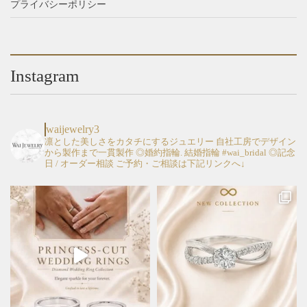
プライバシーポリシー
択
択
オ
オ
で
で
プ
プ
き
き
シ
シ
ま
ま
ョ
ョ
す
す
Instagram
ン
ン
は
は
商
商
品
品
waijewelry3
ペ
ペ
凛とした美しさをカタチにするジュエリー
自社工房でデザイン
から製作まで一貫製作
◎婚約指輪. 結婚指輪 #wai_bridal
◎記念
ー
ー
日 / オーダー相談
ご予約・ご相談は下記リンクへ↓
ジ
ジ
か
か
ら
ら
選
選
択
択
で
で
き
き
ま
ま
す
す