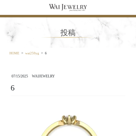
コ
ナ
ン
ビ
テ
ゲ
ン
ー
ツ
シ
投稿
に
ョ
移
ン
動
に
移
HOME
wai259yg
6
動
07/15/2025
WAIJEWELRY
6