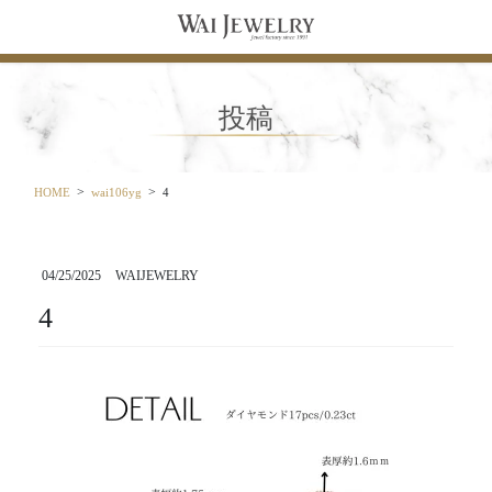
コ
ナ
ン
ビ
テ
ゲ
ン
ー
ツ
シ
投稿
に
ョ
移
ン
動
に
移
HOME
wai106yg
4
動
04/25/2025
WAIJEWELRY
4