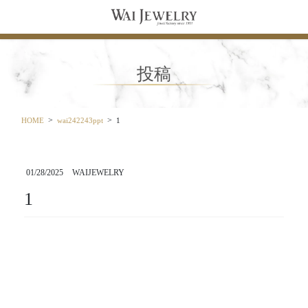
コ
ナ
ン
ビ
テ
ゲ
ン
ー
ツ
シ
投稿
に
ョ
移
ン
動
に
移
HOME
wai242243ppt
1
動
01/28/2025
WAIJEWELRY
1