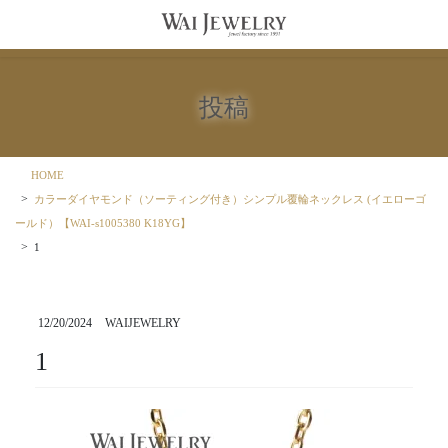
コ
ナ
ン
ビ
テ
ゲ
ン
ー
ツ
シ
投稿
に
ョ
移
ン
動
に
移
HOME
動
カラーダイヤモンド（ソーティング付き）シンプル覆輪ネックレス (イエローゴ
ールド）【WAI-s1005380 K18YG】
1
12/20/2024
WAIJEWELRY
1