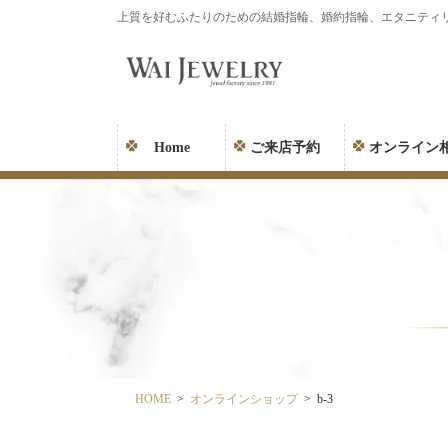
コ
ナ
上質を好むふたりのための結婚指輪、婚約指輪、エタニティ
ン
ビ
テ
ゲ
ン
ー
ツ
シ
に
ョ
Home
ご来店予約
オンライン
移
ン
動
に
移
動
HOME
オンラインショップ
b-3