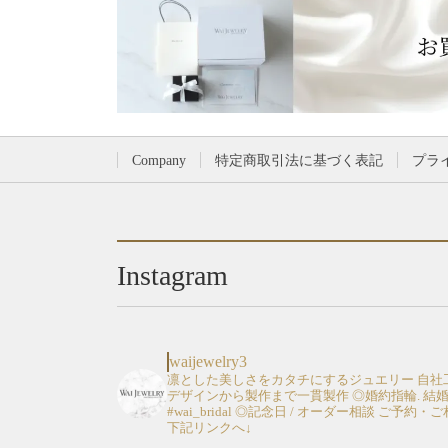
Company
特定商取引法に基づく表記
プラ
Instagram
waijewelry3
凛とした美しさをカタチにするジュエリー
自社
デザインから製作まで一貫製作
◎婚約指輪. 結
#wai_bridal
◎記念日 / オーダー相談
ご予約・ご
下記リンクへ↓