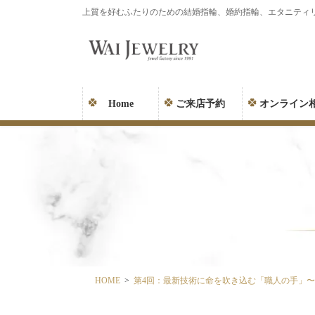
コ
ナ
上質を好むふたりのための結婚指輪、婚約指輪、エタニティ
ン
ビ
テ
ゲ
ン
ー
ツ
シ
に
ョ
Home
ご来店予約
オンライン
移
ン
動
に
移
動
HOME
第4回：最新技術に命を吹き込む「職人の手」