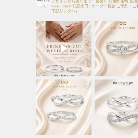
デザインから製作まで一貫製作
◎婚約指輪. 結
#wai_bridal
◎記念日 / オーダー相談
ご予約・ご
下記リンクへ↓