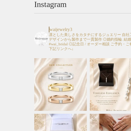
Instagram
waijewelry3
凛とした美しさをカタチにするジュエリー
自社
デザインから製作まで一貫製作
◎婚約指輪. 結
#wai_bridal
◎記念日 / オーダー相談
ご予約・ご
下記リンクへ↓