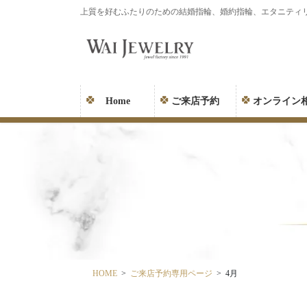
コ
ナ
上質を好むふたりのための結婚指輪、婚約指輪、エタニティ
ン
ビ
テ
ゲ
ン
ー
ツ
シ
に
ョ
Home
ご来店予約
オンライン
移
ン
動
に
移
動
HOME
ご来店予約専用ページ
4月