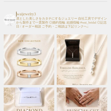
は
は
商
商
品
品
waijewelry3
ペ
ペ
凛とした美しさをカタチにするジュエリー
自社工房でデザイン
から製作まで一貫製作
◎婚約指輪. 結婚指輪 #wai_bridal
◎記念
ー
ー
日 / オーダー相談
ご予約・ご相談は下記リンクへ↓
ジ
ジ
か
か
ら
ら
選
選
択
択
で
で
き
き
ま
ま
す
す