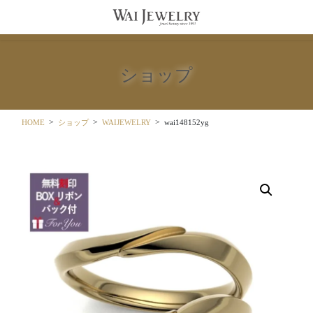
コ
ナ
ン
ビ
テ
ゲ
ン
ー
ツ
シ
ショップ
に
ョ
移
ン
動
に
移
HOME
ショップ
WAIJEWELRY
wai148152yg
動