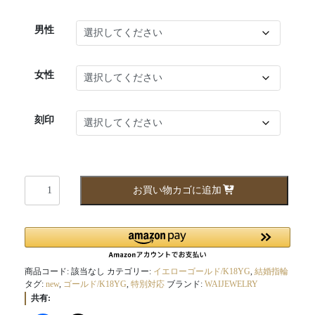
男性
女性
刻印
wai148152yg
お買い物カゴに追加
個
商品コード:
該当なし
カテゴリー:
イエローゴールド/K18YG
,
結婚指輪
タグ:
new
,
ゴールド/K18YG
,
特別対応
ブランド:
WAIJEWELRY
共有: