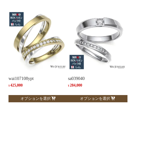
商
商
品
品
に
に
は
は
複
複
数
数
の
の
バ
バ
リ
リ
エ
エ
ー
ー
wai107108ypt
sa039040
シ
シ
425,000
284,000
¥
¥
ョ
ョ
こ
こ
オプションを選択
オプションを選択
ン
ン
の
の
が
が
商
商
あ
あ
品
品
り
り
に
に
ま
ま
は
は
す。
す。
複
複