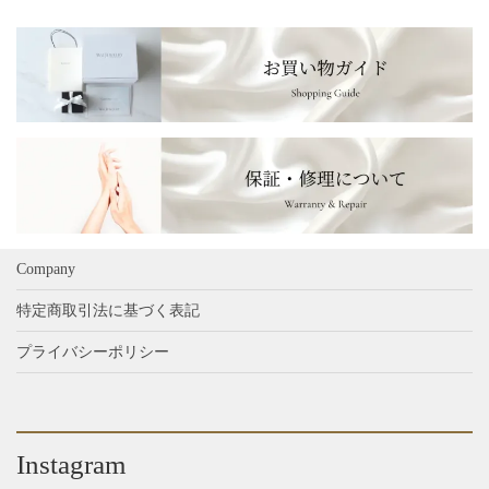
オ
オ
数
数
プ
プ
の
の
シ
シ
バ
バ
ョ
ョ
リ
リ
ン
ン
エ
エ
は
は
ー
ー
商
商
シ
シ
品
品
ョ
ョ
ペ
ペ
ン
ン
ー
ー
が
が
ジ
ジ
あ
あ
Company
か
か
り
り
ら
ら
特定商取引法に基づく表記
ま
ま
選
選
す。
す。
プライバシーポリシー
択
択
オ
オ
で
で
プ
プ
き
き
シ
シ
ま
ま
ョ
ョ
す
す
Instagram
ン
ン