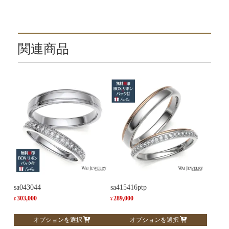
関連商品
sa043044
sa415416ptp
303,000
289,000
¥
¥
こ
こ
オプションを選択
オプションを選択
の
の