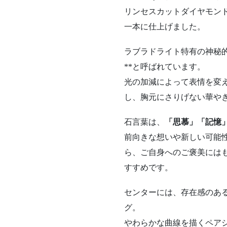
リンセス
カット
ダイヤモン
一本
に
仕上げ
ま
した。
ラ
ブラ
ド
ライト
特有
の
神秘
**
と
呼
ば
れ
てい
ます。
光
の
加減
によって
表情
を
変
し、
胸元
に
さりげ
ない
華
や
石
言葉
は、
「
思慕」「
記憶
前向き
な
想い
や
新しい
可能
ら、
ご
自身
へ
の
ご
褒美
に
は
すすめ
です。
センター
に
は、
存在
感
の
あ
グ。
や
わら
かな
曲線
を
描く
ペア