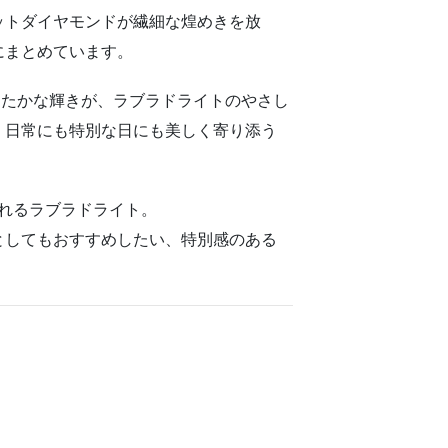
ット
ダイヤモンド
が
繊細
な
煌
め
き
を
放
に
まとめ
てい
ます。
た
た
かな
輝き
が、
ラ
ブラ
ド
ライト
の
や
さ
し
、
日常
に
も
特別
な
日
に
も
美
しく
寄り添う
れる
ラ
ブラ
ド
ライト。
として
も
おすすめ
した
い、
特別
感
の
ある