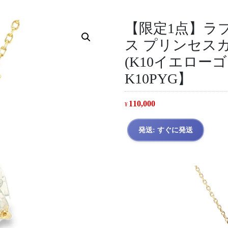
【限定1点】ラ
ス プリンセス
(K10イエローゴ
K10PYG】
110,000
¥
発送: すぐに発送
動
画
プ
レ
ー
ヤ