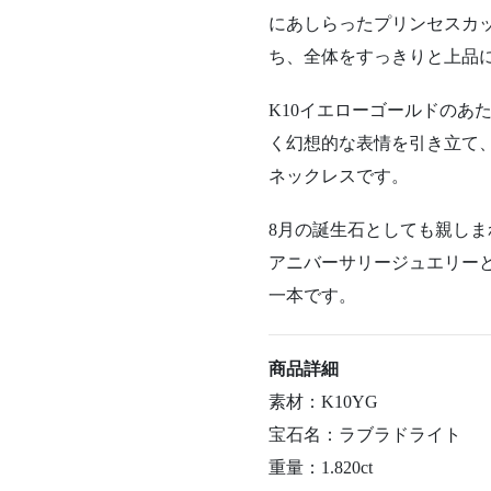
に
あし
ら
っ
た
プリンセス
カ
ち、
全体
を
すっきり
と
上品
K10
イエロー
ゴールド
の
あ
く
幻想
的
な
表情
を
引き立て
ネックレス
です。
8
月
の
誕生石
として
も
親
しま
ア
ニ
バー
サリー
ジュエリー
一本
です。
商品
詳細
素材：
K10YG
宝石
名：
ラ
ブラ
ド
ライト
重量：
1.820ct