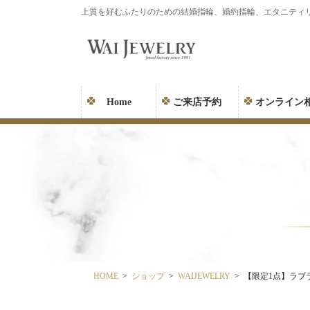
コ
ナ
上質を好むふたりのための結婚指輪、婚約指輪、エタニティ
ン
ビ
テ
ゲ
ン
ー
ツ
シ
に
ョ
Home
ご来店予約
オンライン
移
ン
動
に
移
動
HOME
ショップ
WAIJEWELRY
【限定1点】ラブラ