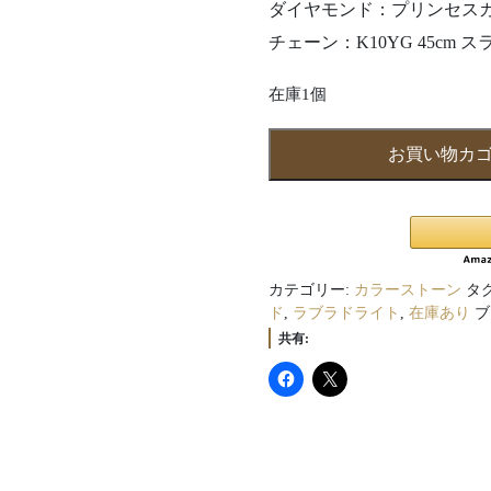
ダイヤモンド：
プリンセス
チェーン：
K10YG
45cm
ス
在庫1個
【限
お買い物カ
定
1
点】
ラ
ブ
カテゴリー:
カラーストーン
タ
ラ
ド
,
ラブラドライト
,
在庫あり
ブ
ド
共有:
ラ
イ
ト
ネ
ッ
ク