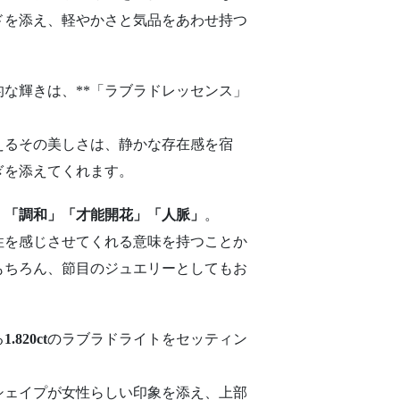
ド
を
添
え、
軽やか
さ
と
気品
を
あ
わせ
持つ
的
な
輝き
は、**「
ラ
ブラ
ド
レ
ッ
センス」
える
その
美
し
さ
は、
静か
な
存在
感
を
宿
ぎ
を
添
えて
く
れ
ます。
」「
調和」「
才能
開花」「
人脈」
。
性
を
感じ
さ
せ
て
くれる
意味
を
持つ
こと
か
もちろん、
節目
の
ジュエリー
として
も
お
る
1.820ct
の
ラ
ブラ
ド
ライト
を
セッティン
シェイプ
が
女性
らしい
印象
を
添
え、
上部