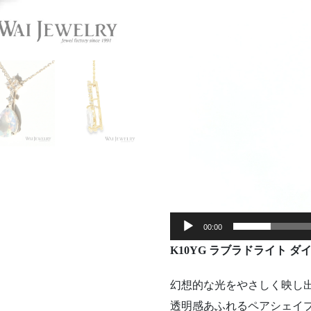
ー
00:00
K10YG
ラ
ブラ
ド
ライト
ダ
幻想
的
な
光
を
や
さ
しく
映し
透明
感
あふれる
ペア
シェイ