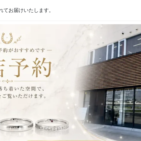
ロ
れてお届けいたします。
ー
ゴ
ー
ル
ド）
【WAI-
Lab
K10PYG】
個