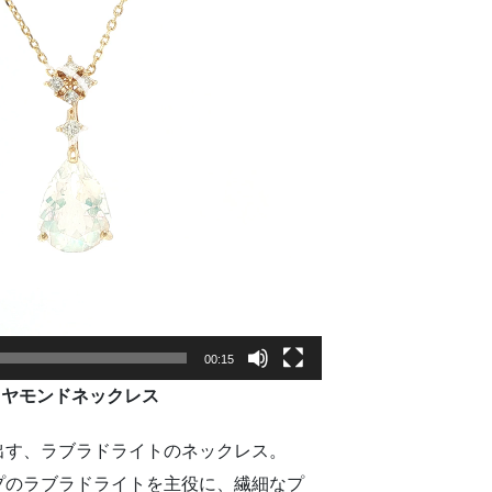
00:15
イヤモンド
ネックレス
出す、
ラ
ブラ
ド
ライト
の
ネックレス。
プ
の
ラ
ブラ
ド
ライト
を
主役
に、
繊細
な
プ