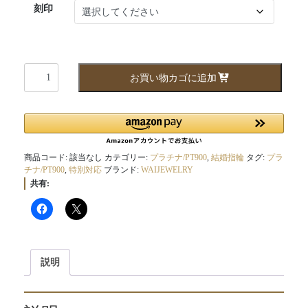
刻印
sa049050
お買い物カゴに追加
個
商品コード:
該当なし
カテゴリー:
プラチナ/PT900
,
結婚指輪
タグ:
プラ
チナ/PT900
,
特別対応
ブランド:
WAIJEWELRY
共有:
説明