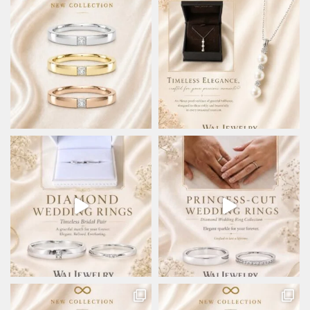
ら
ら
選
選
択
択
で
で
き
き
ま
ま
す
す