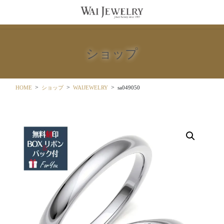
コ
ナ
ン
ビ
テ
ゲ
ン
ー
ツ
シ
ショップ
に
ョ
移
ン
動
に
移
HOME
ショップ
WAIJEWELRY
sa049050
動