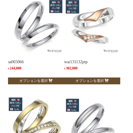
sa065066
wai131132ptp
244,000
302,000
¥
¥
こ
こ
オプションを選択
オプションを選択
の
の
商
商
品
品
に
に
は
は
複
複
数
数
の
の