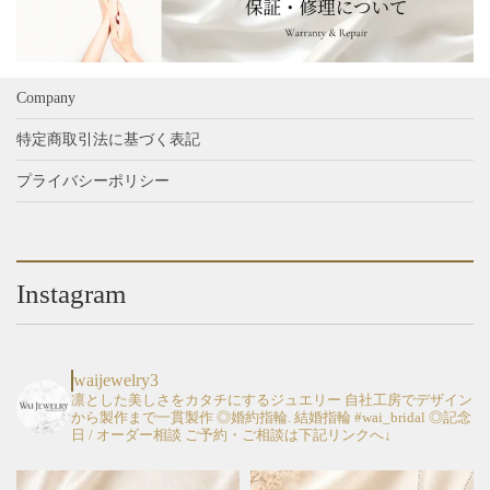
品
品
ョ
ョ
ペ
ペ
ン
ン
ー
ー
が
が
ジ
ジ
あ
あ
Company
か
か
り
り
ら
ら
特定商取引法に基づく表記
ま
ま
選
選
す。
す。
プライバシーポリシー
択
択
オ
オ
で
で
プ
プ
き
き
シ
シ
ま
ま
ョ
ョ
す
す
Instagram
ン
ン
は
は
商
商
品
品
waijewelry3
ペ
ペ
凛とした美しさをカタチにするジュエリー
自社工房でデザイン
から製作まで一貫製作
◎婚約指輪. 結婚指輪 #wai_bridal
◎記念
ー
ー
日 / オーダー相談
ご予約・ご相談は下記リンクへ↓
ジ
ジ
か
か