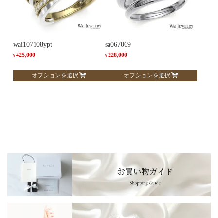
バ
バ
リ
リ
エ
エ
ー
ー
wai107108ypt
sa067069
シ
シ
425,000
228,000
¥
¥
ョ
ョ
こ
こ
オプションを選択
オプションを選択
ン
ン
の
の
が
が
商
商
あ
あ
品
品
り
り
に
に
ま
ま
は
は
す。
す。
複
複
オ
オ
数
数
プ
プ
の
の
シ
シ
バ
バ
ョ
ョ
リ
リ
ン
ン
エ
エ
は
は
ー
ー
商
商
シ
シ