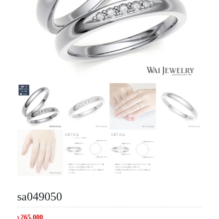
sa049050
265,000
¥