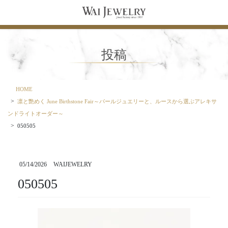
コ
ナ
ン
ビ
テ
ゲ
ン
ー
ツ
シ
投稿
に
ョ
移
ン
動
に
移
HOME
動
凛と艶めく June Birthstone Fair～パールジュエリーと、ルースから選ぶアレキサ
ンドライトオーダー～
050505
05/14/2026
WAIJEWELRY
050505