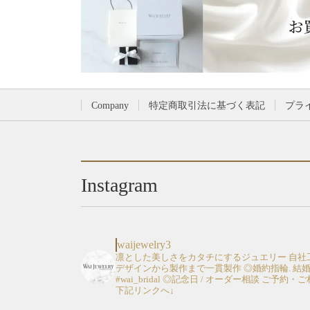
Company
特定商取引法に基づく表記
プラ
Instagram
waijewelry3
凛とした美しさをカタチにするジュエリー
自社
デザインから製作まで一貫製作
◎婚約指輪. 結
#wai_bridal
◎記念日 / オーダー相談
ご予約・ご
下記リンクへ↓