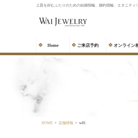
コ
ナ
上質を好むふたりのための結婚指輪、婚約指輪、エタニティ
ン
ビ
テ
ゲ
ン
ー
ツ
シ
に
ョ
Home
ご来店予約
オンライン
移
ン
動
に
移
動
HOME
店舗情報
w01