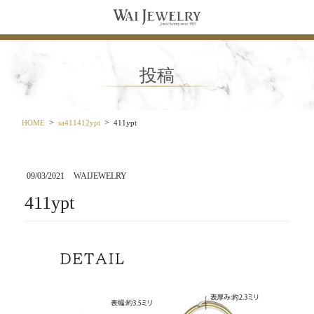
コ
ナ
ン
ビ
テ
ゲ
ン
ー
ツ
シ
投稿
に
ョ
移
ン
動
に
移
HOME
sa411412ypt
411ypt
動
09/03/2021
WAIJEWELRY
411ypt